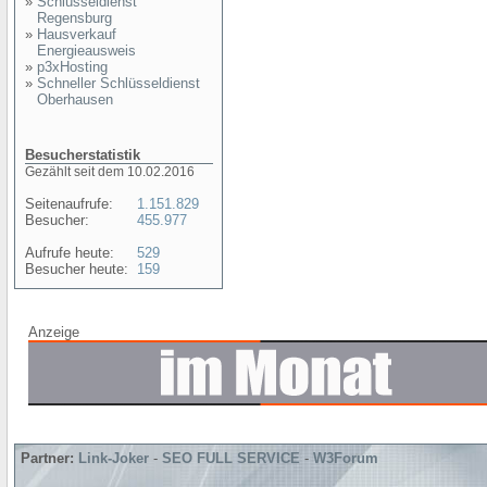
»
Schlüsseldienst
Regensburg
»
Hausverkauf
Energieausweis
»
p3xHosting
»
Schneller Schlüsseldienst
Oberhausen
Besucherstatistik
Gezählt seit dem 10.02.2016
Seitenaufrufe:
1.151.829
Besucher:
455.977
Aufrufe heute:
529
Besucher heute:
159
Anzeige
Partner:
Link-Joker
-
SEO FULL SERVICE
-
W3Forum