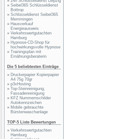
»
24h Schlüsseldienst Leipzig
»
Seibel365 Schlüsseldienst
Bottrop
»
Schlüsseldienst Seibel365
Memmingen
»
Hausverkauf
Energieausweis
»
Verkehrswertgutachten
Hamburg
»
Hypnose-CD-Shop für
hochwirkungsvolle Hypnose
»
Trainingsplan mit
Ernährungsberaterin
Die 5 beliebtesten Einträge
»
Druckerpapier Kopierpapier
A4 75g 70gr
»
p3xHosting
»
Top-Steinreinigung,
Fassadenreinigung
»
KFZ Nummernschilder
Autokennzeichen
»
Mobile gebrauchte
Bürstenwaschanlage
TOP-5 Liste Bewertungen
»
Verkehrswertgutachten
Hamburg