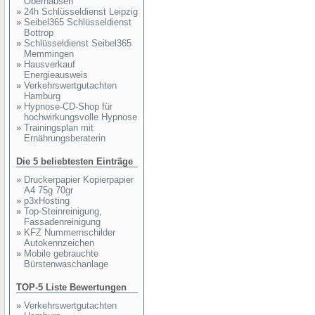
Oberhausen
»
24h Schlüsseldienst Leipzig
»
Seibel365 Schlüsseldienst
Bottrop
»
Schlüsseldienst Seibel365
Memmingen
»
Hausverkauf
Energieausweis
»
Verkehrswertgutachten
Hamburg
»
Hypnose-CD-Shop für
hochwirkungsvolle Hypnose
»
Trainingsplan mit
Ernährungsberaterin
Die 5 beliebtesten Einträge
»
Druckerpapier Kopierpapier
A4 75g 70gr
»
p3xHosting
»
Top-Steinreinigung,
Fassadenreinigung
»
KFZ Nummernschilder
Autokennzeichen
»
Mobile gebrauchte
Bürstenwaschanlage
TOP-5 Liste Bewertungen
»
Verkehrswertgutachten