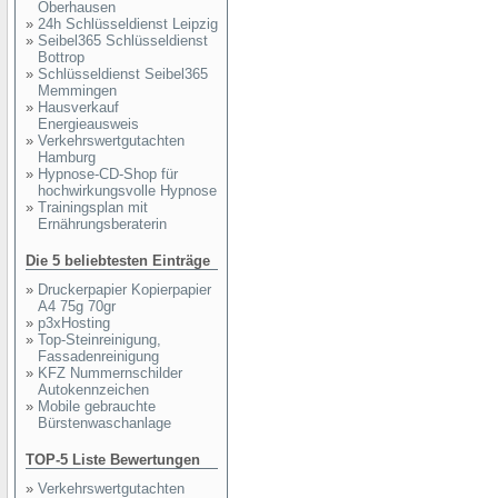
Oberhausen
»
24h Schlüsseldienst Leipzig
»
Seibel365 Schlüsseldienst
Bottrop
»
Schlüsseldienst Seibel365
Memmingen
»
Hausverkauf
Energieausweis
»
Verkehrswertgutachten
Hamburg
»
Hypnose-CD-Shop für
hochwirkungsvolle Hypnose
»
Trainingsplan mit
Ernährungsberaterin
Die 5 beliebtesten Einträge
»
Druckerpapier Kopierpapier
A4 75g 70gr
»
p3xHosting
»
Top-Steinreinigung,
Fassadenreinigung
»
KFZ Nummernschilder
Autokennzeichen
»
Mobile gebrauchte
Bürstenwaschanlage
TOP-5 Liste Bewertungen
»
Verkehrswertgutachten