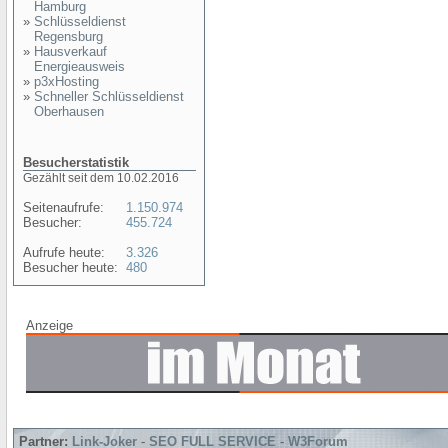
Hamburg
»
Schlüsseldienst
Regensburg
»
Hausverkauf
Energieausweis
»
p3xHosting
»
Schneller Schlüsseldienst
Oberhausen
Besucherstatistik
Gezählt seit dem 10.02.2016
Seitenaufrufe:
1.150.974
Besucher:
455.724
Aufrufe heute:
3.326
Besucher heute:
480
Anzeige
Partner:
Link-Joker
-
SEO FULL SERVICE
-
W3Forum