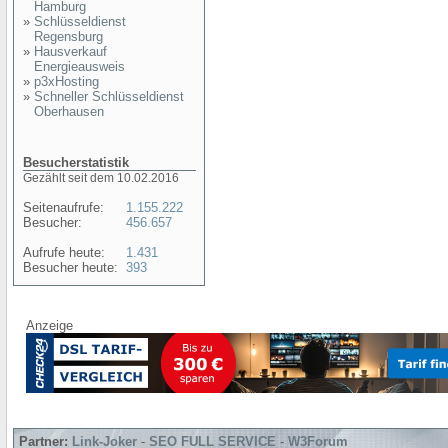
Hamburg
»
Schlüsseldienst
Regensburg
»
Hausverkauf
Energieausweis
»
p3xHosting
»
Schneller Schlüsseldienst
Oberhausen
Besucherstatistik
Gezählt seit dem 10.02.2016
Seitenaufrufe:
1.155.222
Besucher:
456.657
Aufrufe heute:
1.431
Besucher heute:
393
Anzeige
Partner:
Link-Joker
-
SEO FULL SERVICE
-
W3Forum