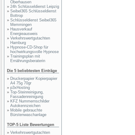
Oberhausen
»
24h Schlüsseldienst Leipzig
»
Seibel365 Schlüsseldienst
Bottrop
»
Schlüsseldienst Seibel365
Memmingen
»
Hausverkauf
Energieausweis
»
Verkehrswertgutachten
Hamburg
»
Hypnose-CD-Shop für
hochwirkungsvolle Hypnose
»
Trainingsplan mit
Ernährungsberaterin
Die 5 beliebtesten Einträge
»
Druckerpapier Kopierpapier
A4 75g 70gr
»
p3xHosting
»
Top-Steinreinigung,
Fassadenreinigung
»
KFZ Nummernschilder
Autokennzeichen
»
Mobile gebrauchte
Bürstenwaschanlage
TOP-5 Liste Bewertungen
»
Verkehrswertgutachten