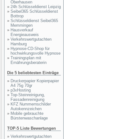
Oberhausen
»
24h Schlüsseldienst Leipzig
»
Seibel365 Schlüsseldienst
Bottrop
»
Schlüsseldienst Seibel365
Memmingen
»
Hausverkauf
Energieausweis
»
Verkehrswertgutachten
Hamburg
»
Hypnose-CD-Shop für
hochwirkungsvolle Hypnose
»
Trainingsplan mit
Ernährungsberaterin
Die 5 beliebtesten Einträge
»
Druckerpapier Kopierpapier
A4 75g 70gr
»
p3xHosting
»
Top-Steinreinigung,
Fassadenreinigung
»
KFZ Nummernschilder
Autokennzeichen
»
Mobile gebrauchte
Bürstenwaschanlage
TOP-5 Liste Bewertungen
»
Verkehrswertgutachten