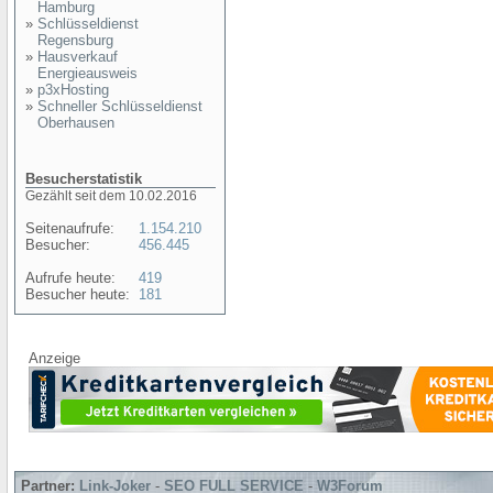
Hamburg
»
Schlüsseldienst
Regensburg
»
Hausverkauf
Energieausweis
»
p3xHosting
»
Schneller Schlüsseldienst
Oberhausen
Besucherstatistik
Gezählt seit dem 10.02.2016
Seitenaufrufe:
1.154.210
Besucher:
456.445
Aufrufe heute:
419
Besucher heute:
181
Anzeige
Partner:
Link-Joker
-
SEO FULL SERVICE
-
W3Forum