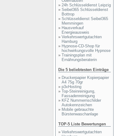
Oberhausen
»
24h Schlüsseldienst Leipzig
»
Seibel365 Schlüsseldienst
Bottrop
»
Schlüsseldienst Seibel365
Memmingen
»
Hausverkauf
Energieausweis
»
Verkehrswertgutachten
Hamburg
»
Hypnose-CD-Shop für
hochwirkungsvolle Hypnose
»
Trainingsplan mit
Ernährungsberaterin
Die 5 beliebtesten Einträge
»
Druckerpapier Kopierpapier
A4 75g 70gr
»
p3xHosting
»
Top-Steinreinigung,
Fassadenreinigung
»
KFZ Nummernschilder
Autokennzeichen
»
Mobile gebrauchte
Bürstenwaschanlage
TOP-5 Liste Bewertungen
»
Verkehrswertgutachten