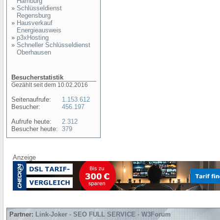
Hamburg
»
Schlüsseldienst
Regensburg
»
Hausverkauf
Energieausweis
»
p3xHosting
»
Schneller Schlüsseldienst
Oberhausen
Besucherstatistik
Gezählt seit dem 10.02.2016
Seitenaufrufe:
1.153.612
Besucher:
456.197
Aufrufe heute:
2.312
Besucher heute:
379
Anzeige
Partner:
Link-Joker
-
SEO FULL SERVICE
-
W3Forum