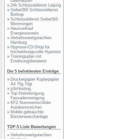
Oberhausen
»
24h Schlüsseldienst Leipzig
»
Seibel365 Schlüsseldienst
Bottrop
»
Schlüsseldienst Seibel365
Memmingen
»
Hausverkauf
Energieausweis
»
Verkehrswertgutachten
Hamburg
»
Hypnose-CD-Shop für
hochwirkungsvolle Hypnose
»
Trainingsplan mit
Ernährungsberaterin
Die 5 beliebtesten Einträge
»
Druckerpapier Kopierpapier
A4 75g 70gr
»
p3xHosting
»
Top-Steinreinigung,
Fassadenreinigung
»
KFZ Nummernschilder
Autokennzeichen
»
Mobile gebrauchte
Bürstenwaschanlage
TOP-5 Liste Bewertungen
»
Verkehrswertgutachten