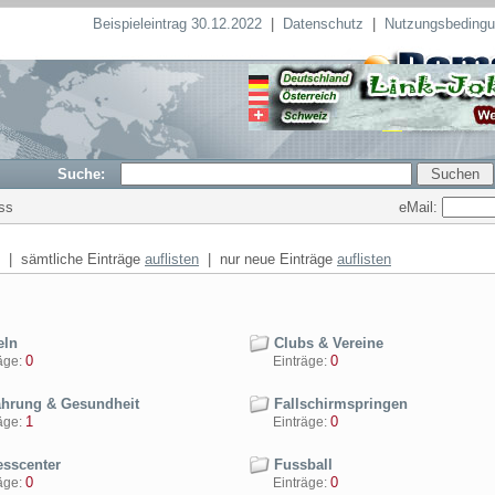
Beispieleintrag 30.12.2022
|
Datenschutz
|
Nutzungsbeding
Suche:
eMail:
ess
| sämtliche Einträge
auflisten
| nur neue Einträge
auflisten
ln
Clubs & Vereine
0
0
ge:
Einträge:
hrung & Gesundheit
Fallschirmspringen
1
0
ge:
Einträge:
esscenter
Fussball
0
0
ge:
Einträge: