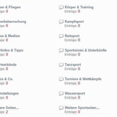
ten & Fliegen
Körper & Training
0
0
ge:
Einträge:
erbeherrschung
Kampfsport
0
0
ge:
Einträge:
se & Medien
Reitsport
0
0
ge:
Einträge:
tinfos & Tipps
Sportreisen & Unterkünfte
0
0
ge:
Einträge:
tverbände
Tanzsport
0
0
ge:
Einträge:
is & Co.
Turniere & Wettkämpfe
0
0
ge:
Einträge:
nstaltungen
Wassersport
0
0
ge:
Einträge:
re Seiten...
Weitere Sportseiten...
2
0
ge:
Einträge: