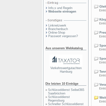
Glei
Info,s und Regeln
Einträ
Webseite eintragen
Körp
Einträ
Linknetzwerk
Branchenbuch
Online-Shop
Pres
Passwort vergessen?
Einträ
Spor
Aus unserem Webkatalog
Einträ
Spor
Einträ
Verkehrswertgutachten
Tenn
Hamburg
Einträ
Die letzten 10 Einträge
Vera
Einträ
»
Schlüsseldienst Seibel365
Saarbrücken
»
Schlüsseldienst
Weite
Regensburg
Einträ
»
Schneller Schlüsseldienst