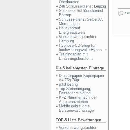
Oberhausen
»
24h Schlüsseldienst Leipzig
»
Seibel365 Schlüsseldienst
Kein
Bottrop
»
Schlüsseldienst Seibel365
Memmingen
»
Hausverkauf
Energieausweis
»
Verkehrswertgutachten
Hamburg
»
Hypnose-CD-Shop für
hochwirkungsvolle Hypnose
»
Trainingsplan mit
Ernährungsberaterin
Die 5 beliebtesten Einträge
»
Druckerpapier Kopierpapier
A4 75g 70gr
»
p3xHosting
»
Top-Steinreinigung,
Fassadenreinigung
»
KFZ Nummernschilder
Autokennzeichen
»
Mobile gebrauchte
Bürstenwaschanlage
TOP-5 Liste Bewertungen
»
Verkehrswertgutachten