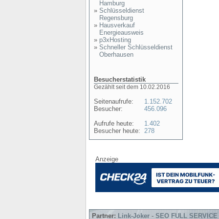
Hamburg
»
Schlüsseldienst
Regensburg
»
Hausverkauf
Energieausweis
»
p3xHosting
»
Schneller Schlüsseldienst
Oberhausen
Besucherstatistik
Gezählt seit dem 10.02.2016
Seitenaufrufe:
1.152.702
Besucher:
456.096
Aufrufe heute:
1.402
Besucher heute:
278
Anzeige
Partner:
Link-Joker
-
SEO FULL SERVICE